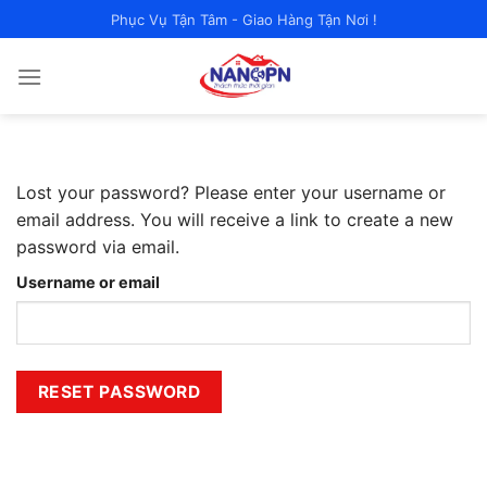
Chuyển
Phục Vụ Tận Tâm - Giao Hàng Tận Nơi !
đến
nội
dung
Lost your password? Please enter your username or
email address. You will receive a link to create a new
password via email.
Username or email
RESET PASSWORD